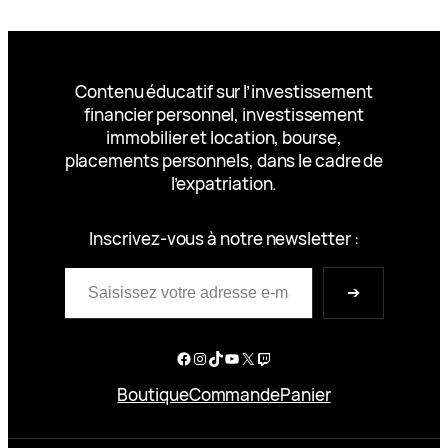
Contenu éducatif sur l’investissement
financier personnel, investissement
immobilier et location, bourse,
placements personnels, dans le cadre de
l’expatriation.
Inscrivez-vous à notre newsletter :
Saisissez votre adresse e-mail…
➔
Facebook
Instagram
TikTok
YouTube
X
Twitch
Boutique
Commande
Panier