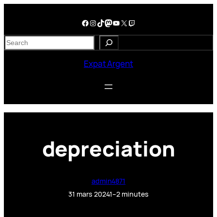
Aller
au
Facebook
Instagram
TikTok
Mastodon
YouTube
X
Twitch
contenu
S
e
a
Expat Argent
r
c
h
depreciation
admin4871
31 mars 2024
1–2 minutes