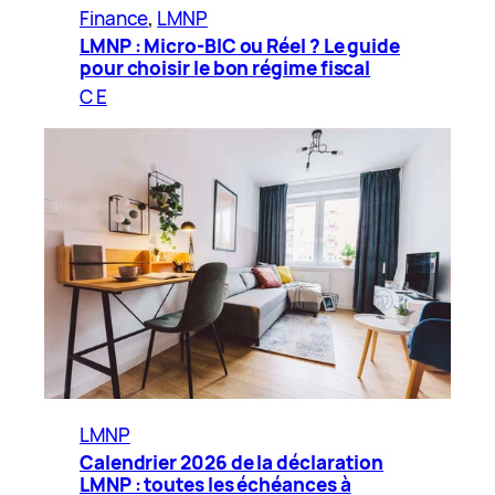
Finance
, 
LMNP
LMNP : Micro-BIC ou Réel ? Le guide
pour choisir le bon régime fiscal
C E
LMNP
Calendrier 2026 de la déclaration
LMNP : toutes les échéances à