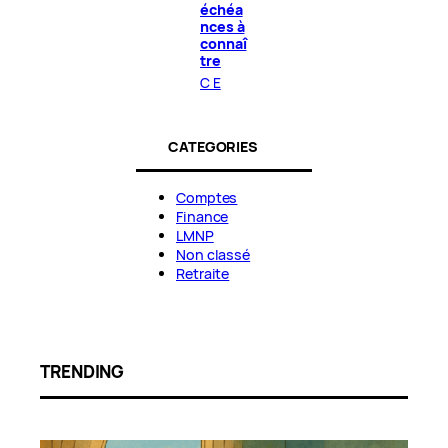
échéa
nces à
connaî
tre
C E
CATEGORIES
Comptes
Finance
LMNP
Non classé
Retraite
TRENDING