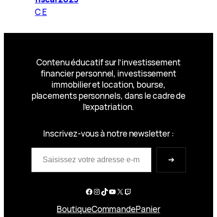
C E
Contenu éducatif sur l’investissement
financier personnel, investissement
immobilier et location, bourse,
placements personnels, dans le cadre de
l’expatriation.
Inscrivez-vous à notre newsletter :
Saisissez votre adresse e-mail…
➔
Facebook
Instagram
TikTok
YouTube
X
Twitch
Boutique
Commande
Panier