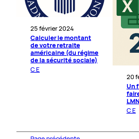
25 février 2024
Calculer le montant
de votre retraite
américaine (du régime
de la sécurité sociale)
C E
20 f
Un f
fair
LMN
C E
Page précédente