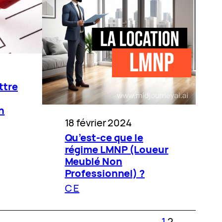
ttre
n
18 février 2024
Qu’est-ce que le
régime LMNP (Loueur
Meublé Non
Professionnel) ?
C E
1
2