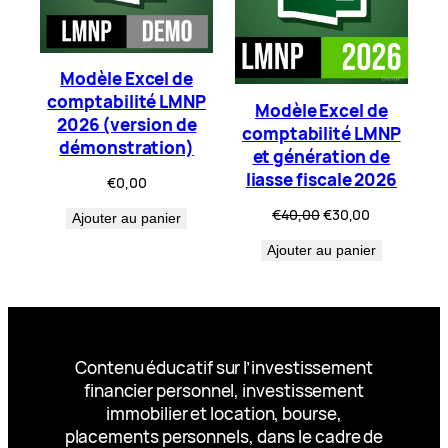
Modèle Excel de
comptabilité LMNP
Modèle Excel de
2026 (version de
comptabilité LMNP
démonstration)
et génération de
liasse fiscale 2026
€
0,00
Le
Le
€
40,00
€
30,00
Ajouter au panier
prix
prix
Ajouter au panier
initial
actuel
était :
est :
€40,00.
€30,00.
Contenu éducatif sur l’investissement
financier personnel, investissement
immobilier et location, bourse,
placements personnels, dans le cadre de