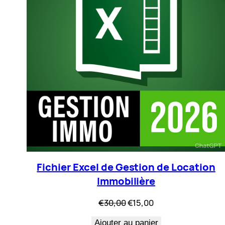
Fichier Excel de Gestion de Location
Immobilière
Le
Le
€
30,00
€
15,00
prix
prix
Ajouter au panier