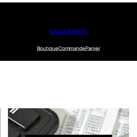
Expat Argent
Boutique
Commande
Panier
RODUIT
N
ROMOTION